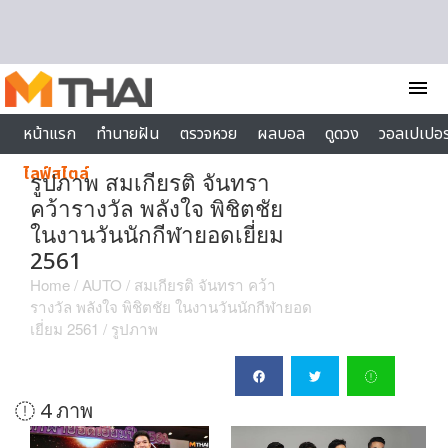
Skip to content
menu
หน้าแรก
ทำนายฝัน
ตรวจหวย
ผลบอล
ดูดวง
วอลเปเปอร
ไลฟ์สไตล์
รูปภาพ สมเกียรติ จันทรา
คว้ารางวัล พลังใจ พิชิตชัย
ในงานวันนักกีฬายอดเยี่ยม
2561
Home
/
AUTO
/
สมเกียรติ จันทรา คว้า
รางวัล พลังใจ พิชิตชัย ในงานวันนักกีฬายอด
เยี่ยม 2561
/ รูปภาพ
4 ภาพ