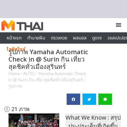
Skip to content
menu
หน้าแรก
ทำนายฝัน
ตรวจหวย
ผลบอล
ดูดวง
วอลเปเปอร
ไลฟ์สไตล์
รูปภาพ Yamaha Automatic
Check in @ Surin กิน เที่ยว
สุดชิคทั่วเมืองสุรินทร์
Home
/
AUTO
/
Yamaha Automatic Check
in @ Surin กิน เที่ยวสุดชิคทั่วเมืองสุรินทร์
/
รูปภาพ
21 ภาพ
What We Know : สรุป
ปม-ประเด็นที่เกิดขึ้น