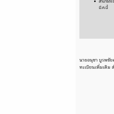
สามารถใช้
มี.ค.นี้
นายอนุชา บูรพชัย
ทะเบียนเพิ่มเติม ส