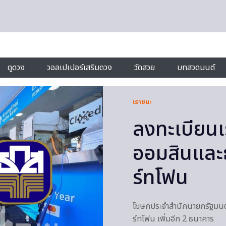
ดูดวง
วอลเปเปอร์เสริมดวง
วัดสวย
บทสวดมนต์
เราชนะ
ลงทะเบียนเ
ออมสินและธ
ร์ทโฟน
โฆษกประจำสำนักนายกรัฐมนตรี 
ร์ทโฟน เพิ่มอีก 2 ธนาคาร